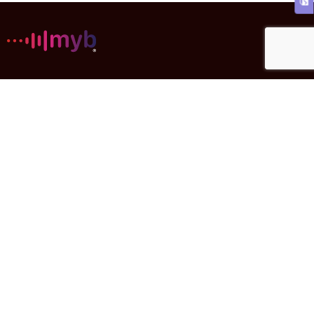
Music Your Brand
Scegli la giusta radio per il tuo store: catalogo ampissimo, legale
e personalizzabile.
Offerta
Azienda
Come funziona
Avviso legale
Quanto costa
Privacy Policy
Tipi di attività
Informativa Cookie
Scopri i Mood
Informativa Social
Networks
Sound Design dedicato
Termini e condizioni
generali