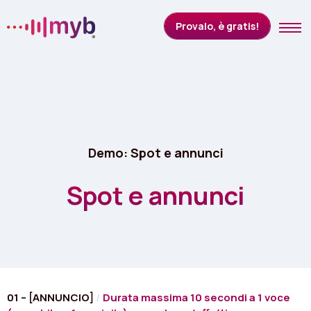
Provalo, è gratis!
Come funziona
Quanto costa
Demo: Spot e annunci
Tipi di attività
Spot e annunci
Scopri i mood
CONTATTACI
ACCEDI
Lingua:
Italiano
01 – [ANNUNCIO]
/
Durata massima 10 secondi a 1 voce