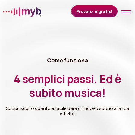
Provalo, è gratis!
Come funziona
Quanto costa
Come funziona
Tipi di attività
4 semplici passi. Ed è
Scopri i mood
subito musica!
Scopri subito quanto è facile dare un nuovo suono alla tua
CONTATTACI
ACCEDI
attività.
Lingua:
Italiano