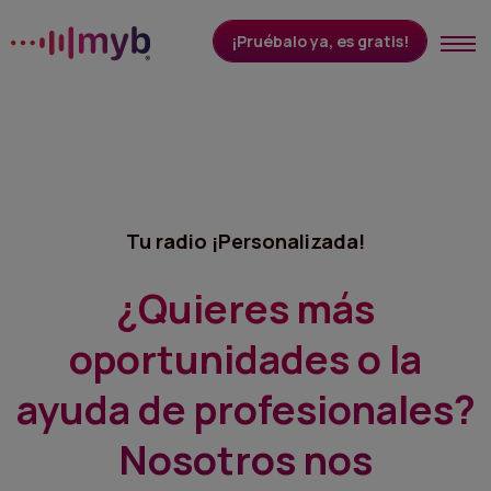
¡Pruébalo ya, es gratis!
Cómo funciona
Cuánto cuesta
Tu radio ¡Personalizada!
Tipos de actividades
¿Quieres más
Ambientes
oportunidades o la
ayuda de profesionales?
CONTÁCTENOS
ACCEDER
Nosotros nos
Lingua:
Español