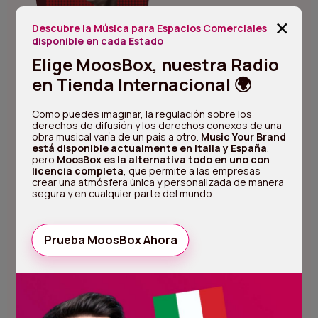
+
Descubre la Música para Espacios Comerciales
disponible en cada Estado
Elige MoosBox, nuestra Radio
en Tienda Internacional 🌍
Ir a Preguntas Frecuentes
Como puedes imaginar, la regulación sobre los
derechos de difusión y los derechos conexos de una
obra musical varía de un país a otro.
Music Your Brand
Probablemente, muchas respuestas a tus
está disponible actualmente en Italia y España
,
preguntas ya estén en la sección de
pero
MoosBox es la alternativa todo en uno con
Preguntas Frecuentes. Si no encuentras lo
licencia completa
, que permite a las empresas
crear una atmósfera única y personalizada de manera
que buscas, mándanos tu pregunta.
segura y en cualquier parte del mundo.
Atención técnica al cliente
Prueba MoosBox Ahora
24/7
Servicio dedicado