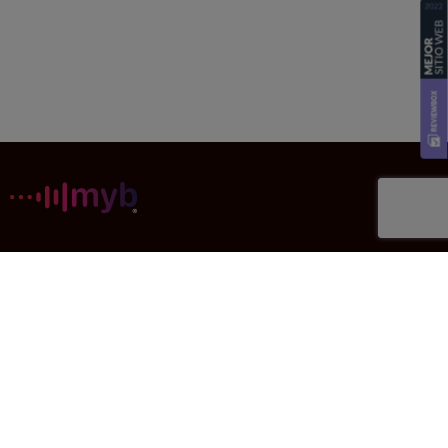
Music Your Brand
Elige la radio ideal para tu tienda: catálogo amplio, legal y
personalizable.
Oferta
Empresa
Cuánto cuesta
Aviso legal
Cómo funciona
Política de Privacidad