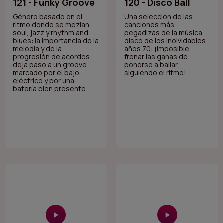
121 - Funky Groove
120 - Disco Ball
Género basado en el
Una selección de las
ritmo donde se mezlan
canciones más
soul, jazz y rhythm and
pegadizas de la música
blues: la importancia de la
disco de los inolvidables
melodía y de la
años 70: ¡imposible
progresión de acordes
frenar las ganas de
deja paso a un groove
ponerse a bailar
marcado por el bajo
siguiendo el ritmo!
eléctrico y por una
batería bien presente.