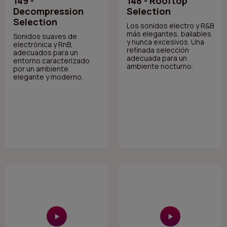
149 -
148 - Rooftop
Decompression
Selection
Selection
Los sonidos electro y R&B
más elegantes, bailables
Sonidos suaves de
y nunca excesivos. Una
electrónica y RnB,
refinada selección
adecuados para un
adecuada para un
entorno caracterizado
ambiente nocturno.
por un ambiente
elegante y moderno.