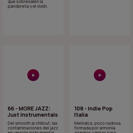
que sobresalen la
pandereta y el violín.
66 - MORE JAZZ:
108 - Indie Pop
Just Instrumentals
Italia
Del smooth al chillout, las
Melódica, poco ruidosa,
contaminaciones del jazz
formada por armonía,
en versión instrumental
arreglos y letras para