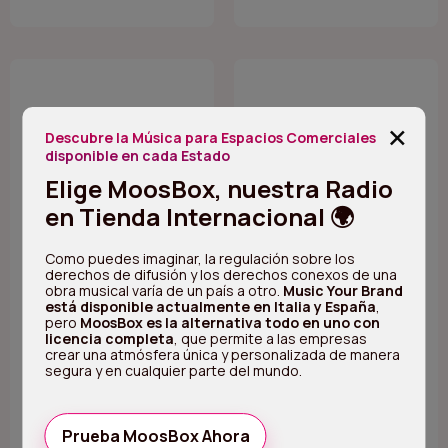
+
Descubre la Música para Espacios Comerciales
disponible en cada Estado
Elige MoosBox, nuestra Radio
en Tienda Internacional 🌍
Como puedes imaginar, la regulación sobre los
131 - K-pop and J-
130 - Sounds of
derechos de difusión y los derechos conexos de una
obra musical varía de un país a otro.
Music Your Brand
pop
20s, 30s, 40s
está disponible actualmente en Italia y España
,
Una panorámica de los
El estilo de los sonidos
pero
MoosBox es la alternativa todo en uno con
artistas más famosos y
de las primeras décadas
licencia completa
, que permite a las empresas
reconocidos a nivel
del siglo XX representa el
crear una atmósfera única y personalizada de manera
internacional de la música
frenesí de los años
segura y en cualquier parte del mundo.
pop coreana y japonesa
rugientes, el Charlestón,
en un ambiente de
los pantalones
sonidos
femeninos, los
contemporáneos y
sombreros a la garçonne
Prueba MoosBox Ahora