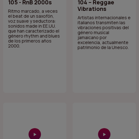
105 - RnB 2000s
104 – Reggae
Vibrations
Ritmo marcado, a veces
el beat de un saxofón,
Artistas internacionales e
voz suave y seductora:
italianos transmiten las
sonidos made in EE.UU.
vibraciones positivas del
que han caracterizado el
género musical
género rhythm and blues
jamaicano por
de los primeros años
excelencia, actualmente
2000.
patrimonio de la Unesco.