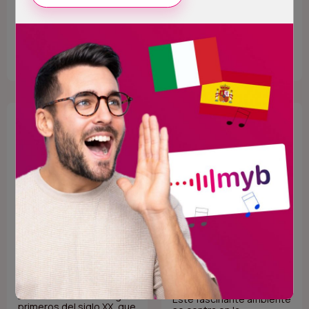
orientales.
o el Gran Gatsby.
128 - Post Modern
127 -
Swing
Compositores
italianos
El ritmo saltarín y
balanceante del swing de
Este fascinante ambiente
primeros del siglo XX, que