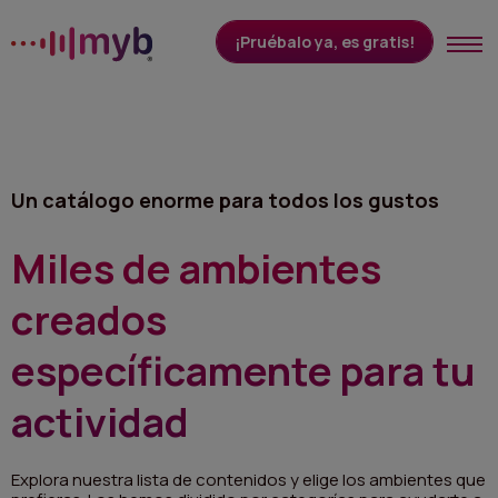
¡Pruébalo ya, es gratis!
Cómo funciona
Un catálogo enorme para todos los gustos
Cuánto cuesta
Miles de ambientes
Tipos de actividades
creados
Ambientes
específicamente para tu
CONTÁCTENOS
ACCEDER
actividad
Lingua:
Español
Explora nuestra lista de contenidos y elige los ambientes que