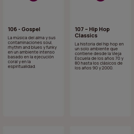
106 - Gospel
107 – Hip Hop
Classics
La música del alma y sus
contaminaciones soul,
La historia del hip hop en
rhythm and blues y funky
un solo ambiente que
en un ambiente intenso
contiene desde la Vieja
basado en la ejecución
Escuela de los años 70 y
coral y en la
80 hasta los clásicos de
espiritualidad.
los años 90 y 2000.